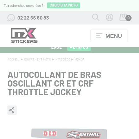
CHOISIS TA MOTO
Tu recherches une pièce ?
02 22 66 60 83
0
MENU
ALPINESTARS 27 : FLOCAGE OFFERT POUR L'ACHAT D'UNE
TENUE
+ D'INFOS
ACCUEIL
EQUIPEMENT MOTO
KITS DÉCO
HONDA
AUTOCOLLANT DE BRAS
OSCILLANT CR ET CRF
THROTTLE JOCKEY