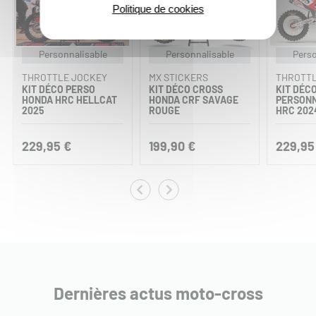
Politique de cookies
Personnalisable
Personnalisable
Perso
THROTTLE JOCKEY
MX STICKERS
THROTTL
KIT DÉCO PERSO
KIT DÉCO CROSS
KIT DÉC
HONDA HRC HELLCAT
HONDA CRF SAVAGE
PERSONN
2025
ROUGE
HRC 202
229,95 €
199,90 €
229,95
Dernières actus moto-cross