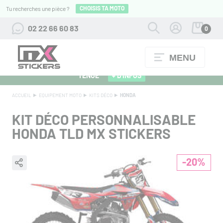
CHOISIS TA MOTO
Tu recherches une pièce ?
02 22 66 60 83
0
MENU
ALPINESTARS 27 : FLOCAGE OFFERT POUR L'ACHAT D'UNE
TENUE
+ D'INFOS
ACCUEIL
EQUIPEMENT MOTO
KITS DÉCO
HONDA
KIT DÉCO PERSONNALISABLE
HONDA TLD MX STICKERS
-20%