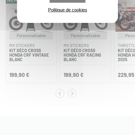
Politique de cookies
Personnalisable
Personnalisable
Perso
MX STICKERS
MX STICKERS
THROTTL
KIT DÉCO CROSS
KIT DÉCO CROSS
KIT DÉC
HONDA CRF VINTAGE
HONDA CRF RACING
HONDA H
BLANC
BLANC
2025
199,90 €
199,90 €
229,95