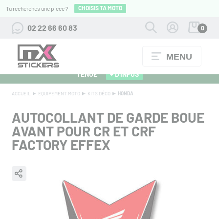
CHOISIS TA MOTO
Tu recherches une pièce ?
02 22 66 60 83
0
MENU
ALPINESTARS 27 : FLOCAGE OFFERT POUR L'ACHAT D'UNE
TENUE
+ D'INFOS
ACCUEIL
EQUIPEMENT MOTO
KITS DÉCO
HONDA
AUTOCOLLANT DE GARDE BOUE
AVANT POUR CR ET CRF
FACTORY EFFEX