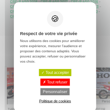
CRF-R 450 2018
-
CRF-R 450 2017
-
CRF-R 450 2016
-
CRF-R 450 2015
-
CRF-R 450 2014
-
CRF-R 450 2013
-
CRF-R 450 2012
-
CRF-R 450 2011
-
CRF-R 450 2010
-
CRF-R 450 2009
-
Respect de votre vie privée
Nous utilisons des cookies pour améliorer
votre expérience, mesurer l'audience et
proposer des contenus adaptés. Vous
Vous aimerez aussi :
pouvez accepter, refuser ou personnaliser
vos choix.
-15%
Tout accepter
Tout refuser
Personnaliser
Personnalisable
Politique de cookies
Perso
THROTTLE JOCKEY
D'COR
D'COR