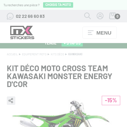
CHOISIS TA MOTO
Tu recherches une pièce ?
02 22 66 60 83
0
MENU
ALPINESTARS 27 : FLOCAGE OFFERT POUR L'ACHAT D'UNE
TENUE
+ D'INFOS
ACCUEIL
EQUIPEMENT MOTO
KITS DÉCO
KAWASAKI
KIT DÉCO MOTO CROSS TEAM
KAWASAKI MONSTER ENERGY
D'COR
-15%