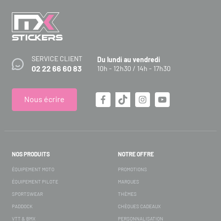
SERVICE CLIENT
Du lundi au vendredi
02 22 66 60 83
10h - 12h30 / 14h - 17h30
Nous écrire
NOS PRODUITS
NOTRE OFFRE
ÉQUIPEMENT MOTO
PROMOTIONS
ÉQUIPEMENT PILOTE
MARQUES
SPORTSWEAR
THÈMES
PADDOCK
CHÈQUES CADEAUX
VTT & BMX
PERSONNALISATION