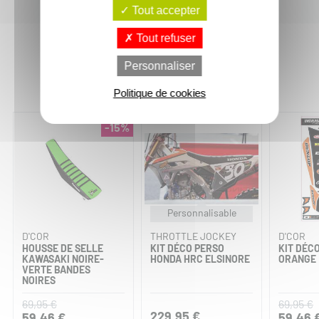
Tout accepter
Tout refuser
Personnaliser
Vous aimerez aussi :
Politique de cookies
-15%
Personnalisable
D'COR
THROTTLE JOCKEY
D'COR
HOUSSE DE SELLE
KIT DÉCO PERSO
KIT DÉC
KAWASAKI NOIRE-
HONDA HRC ELSINORE
ORANGE
VERTE BANDES
NOIRES
69,95 €
69,95 €
229,95 €
59,46 €
59,46 