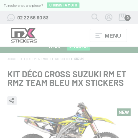
CHOISIS TA MOTO
Tu recherches une pièce ?
02 22 66 60 83
0
MENU
ALPINESTARS 27 : FLOCAGE OFFERT POUR L'ACHAT D'UNE
TENUE
+ D'INFOS
ACCUEIL
EQUIPEMENT MOTO
KITS DÉCO
SUZUKI
KIT DÉCO CROSS SUZUKI RM ET
RMZ TEAM BLEU MX STICKERS
NEW