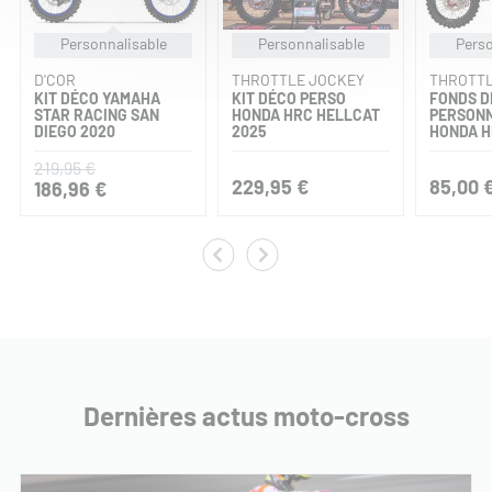
Personnalisable
Personnalisable
Perso
D'COR
THROTTLE JOCKEY
THROTTL
KIT DÉCO YAMAHA
KIT DÉCO PERSO
FONDS D
STAR RACING SAN
HONDA HRC HELLCAT
PERSONN
DIEGO 2020
2025
HONDA H
219,95 €
229,95 €
85,00 
186,96 €
Dernières actus moto-cross