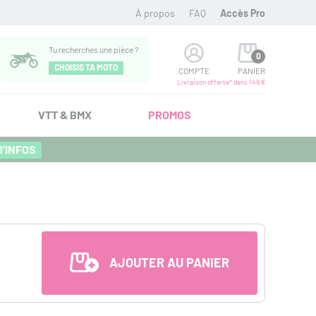
À propos
FAQ
Accès Pro
Tu recherches une pièce ?
0
CHOISIS TA MOTO
COMPTE
PANIER
Livraison offerte* dans 149 €
VTT & BMX
PROMOS
D'INFOS
AJOUTER AU PANIER