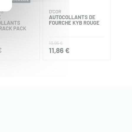
NG
D'COR
D'CO
E
AUTOCOLLANTS DE
PLA
OLLANTS
FOURCHE KYB ROUGE
D'AU
RACK PACK
MON
13,95 €
19,95 
€
11,86 €
16,