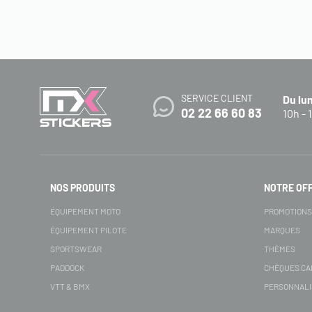
SERVICE CLIENT
Du lu
02 22 66 60 83
10h - 
NOS PRODUITS
NOTRE OF
ÉQUIPEMENT MOTO
PROMOTION
ÉQUIPEMENT PILOTE
MARQUES
SPORTSWEAR
THÈMES
PADDOCK
CHÈQUES C
VTT & BMX
PERSONNALI