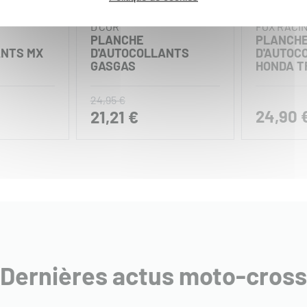
D'COR
FOX RACI
PLANCHE
PLANCH
ANTS MX
D'AUTOCOLLANTS
D'AUTOC
GASGAS
HONDA T
24,95 €
24,90 
21,21 €
Dernières actus moto-cross