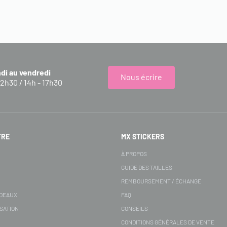
ndi au vendredi
Nous écrire
12h30 / 14h - 17h30
FRE
MX STICKERS
S
À PROPOS
GUIDE DES TAILLES
REMBOURSEMENT / ÉCHANGE
ADEAUX
FAQ
SATION
CONSEILS
CONDITIONS GÉNÉRALES DE VENTE