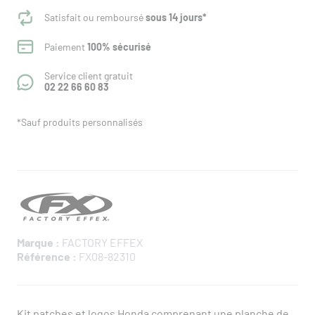
Satisfait ou remboursé
sous 14 jours*
Paiement
100% sécurisé
Service client gratuit
02 22 66 60 83
*Sauf produits personnalisés
Marque :
FACTORY EFFEX
Référence :
FX08-82310
Kit patches et logos Honda comprenant une planche de