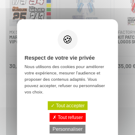
Personnalisable
MX STICKERS
FACTORY EFFEX
FACTORY
MARQUAGE MAILLOT
KIT PATCHES ET
KIT PAT
VIP (NOM+ N°)
LOGOS YAMAHA
LOGOS S
Respect de votre vie privée
30,00 €
36,00 €
35,00 
Nous utilisons des cookies pour améliorer
votre expérience, mesurer l'audience et
proposer des contenus adaptés. Vous
pouvez accepter, refuser ou personnaliser
vos choix.
Tout accepter
Tout refuser
Dernières actus moto-cross
Personnaliser