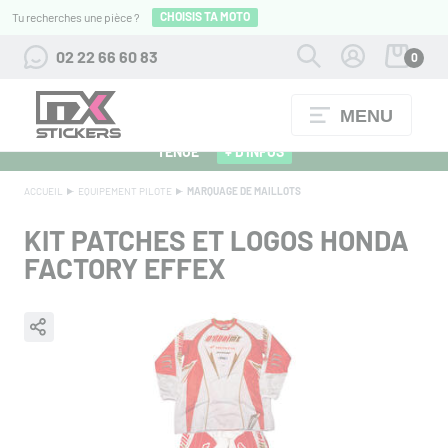
CHOISIS TA MOTO
Tu recherches une pièce ?
02 22 66 60 83
0
MENU
ALPINESTARS 27 : FLOCAGE OFFERT POUR L'ACHAT D'UNE
TENUE
+ D'INFOS
ACCUEIL
EQUIPEMENT PILOTE
MARQUAGE DE MAILLOTS
KIT PATCHES ET LOGOS HONDA
FACTORY EFFEX