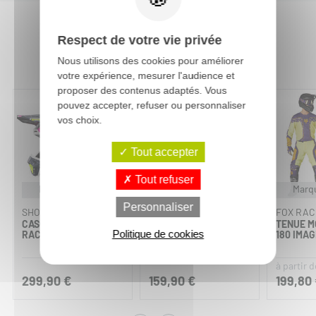
Respect de votre vie privée
Vous aimerez aussi :
Nous utilisons des cookies pour améliorer
votre expérience, mesurer l'audience et
proposer des contenus adaptés. Vous
pouvez accepter, refuser ou personnaliser
vos choix.
Tout accepter
Tout refuser
Personnalisable
Marqu
Personnaliser
SHOT
FXR
FOX RAC
CASQUE CROSS LITE
PANTALON CROSS
TENUE 
Politique de cookies
RACING 2026
ENFANT REVO
180 IMAG
DAYTONA 26.5
à partir d
299,90 €
159,90 €
199,80