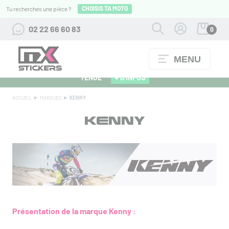
CHOISIS TA MOTO
Tu recherches une pièce ?
02 22 66 60 83
0
MENU
ALPINESTARS 27 : FLOCAGE OFFERT POUR L'ACHAT D'UNE
TENUE
+ D'INFOS
ACCUEIL
MARQUES
KENNY
KENNY
Présentation de la marque Kenny :