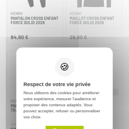
KENNY
KENNY
PANTALON CROSS ENFANT
MAILLOT CROSS ENFANT
FORCE SOLID 2026
FORCE SOLID 2026
84,90 €
29,90 €
-50%
Respect de votre vie privée
Marquage offert
Nous utilisons des cookies pour améliorer
votre expérience, mesurer l'audience et
KENNY
KENNY
proposer des contenus adaptés. Vous
PANTALON CROSS ENFANT
TENUE MOTOCROSS
TRACK FOCUS
ENFANT FORCE SOLID
pouvez accepter, refuser ou personnaliser
2026
vos choix.
à partir de
119,90 €