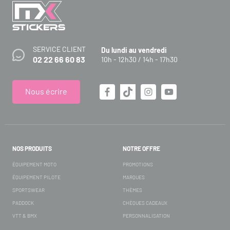
SERVICE CLIENT
Du lundi au vendredi
02 22 66 60 83
10h - 12h30 / 14h - 17h30
Nous écrire
NOS PRODUITS
NOTRE OFFRE
ÉQUIPEMENT MOTO
PROMOTIONS
ÉQUIPEMENT PILOTE
MARQUES
SPORTSWEAR
THÈMES
PADDOCK
CHÈQUES CADEAUX
VTT & BMX
PERSONNALISATION