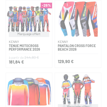
-26%
Marquage offert
KENNY
KENNY
TENUE MOTOCROSS
PANTALON CROSS FORCE
PERFORMANCE 2026
BEACH 2026
244,80 €
à partir de
129,90 €
181,84 €
Marquage offert