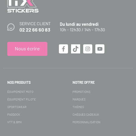
SERVICE CLIENT
Du lundi au vendredi
02 22 66 60 83
10h - 12h30 / 14h - 17h30
Nous écrire
NOS PRODUITS
NOTRE OFFRE
ÉQUIPEMENT MOTO
PROMOTIONS
ÉQUIPEMENT PILOTE
MARQUES
SPORTSWEAR
THÈMES
PADDOCK
CHÈQUES CADEAUX
VTT & BMX
PERSONNALISATION