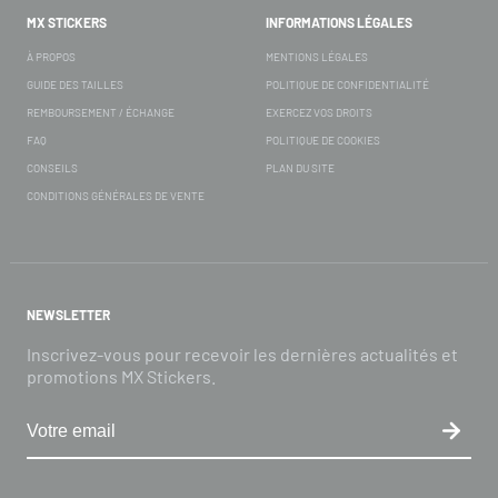
MX STICKERS
INFORMATIONS LÉGALES
À PROPOS
MENTIONS LÉGALES
GUIDE DES TAILLES
POLITIQUE DE CONFIDENTIALITÉ
REMBOURSEMENT / ÉCHANGE
EXERCEZ VOS DROITS
FAQ
POLITIQUE DE COOKIES
CONSEILS
PLAN DU SITE
CONDITIONS GÉNÉRALES DE VENTE
NEWSLETTER
Inscrivez-vous pour recevoir les dernières actualités et
promotions MX Stickers.