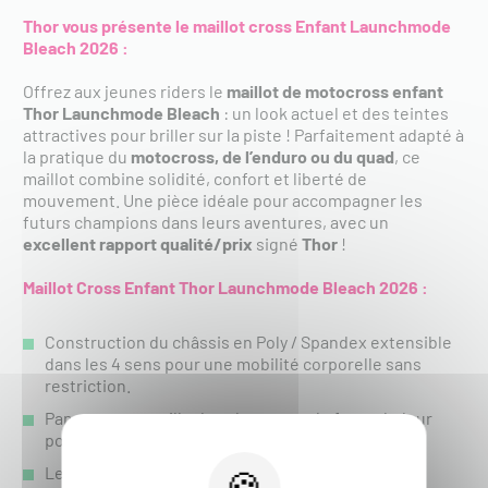
Thor vous présente le maillot cross Enfant Launchmode
Bleach 2026 :
Offrez aux jeunes riders le
maillot de motocross enfant
Thor Launchmode Bleach
: un look actuel et des teintes
attractives pour briller sur la piste ! Parfaitement adapté à
la pratique du
motocross, de l’enduro ou du quad
, ce
maillot combine solidité, confort et liberté de
mouvement. Une pièce idéale pour accompagner les
futurs champions dans leurs aventures, avec un
excellent
rapport qualité/prix
signé
Thor
!
Maillot Cross Enfant Thor Launchmode Bleach 2026 :
Construction du châssis en Poly / Spandex extensible
dans les 4 sens pour une mobilité corporelle sans
restriction.
Panneaux en maille dans les zones de forte chaleur
pour une meilleure circulation de l'air.
Les propriétés d'évacuation de l'humidité