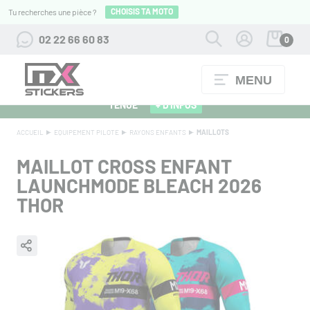
CHOISIS TA MOTO
Tu recherches une pièce ?
02 22 66 60 83
0
MENU
ALPINESTARS 27 : FLOCAGE OFFERT POUR L'ACHAT D'UNE
TENUE
+ D'INFOS
ACCUEIL
EQUIPEMENT PILOTE
RAYONS ENFANTS
MAILLOTS
MAILLOT CROSS ENFANT
LAUNCHMODE BLEACH 2026
THOR