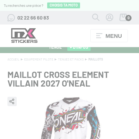
CHOISIS TA MOTO
Tu recherches une pièce ?
02 22 66 60 83
0
MENU
ALPINESTARS 27 : FLOCAGE OFFERT POUR L'ACHAT D'UNE
TENUE
+ D'INFOS
ACCUEIL
EQUIPEMENT PILOTE
TENUES ET PACKS
MAILLOTS
MAILLOT CROSS ELEMENT
VILLAIN 2027 O'NEAL