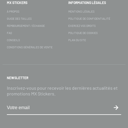
MX STICKERS
INFORMATIONS LÉGALES
À PROPOS
MENTIONS LÉGALES
GUIDE DES TAILLES
POLITIQUE DE CONFIDENTIALITÉ
REMBOURSEMENT / ÉCHANGE
EXERCEZ VOS DROITS
FAQ
POLITIQUE DE COOKIES
CONSEILS
PLAN DU SITE
CONDITIONS GÉNÉRALES DE VENTE
NEWSLETTER
Inscrivez-vous pour recevoir les dernières actualités et
promotions MX Stickers.