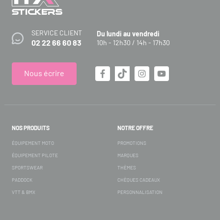
SERVICE CLIENT
Du lundi au vendredi
02 22 66 60 83
10h - 12h30 / 14h - 17h30
Nous écrire
NOS PRODUITS
NOTRE OFFRE
ÉQUIPEMENT MOTO
PROMOTIONS
ÉQUIPEMENT PILOTE
MARQUES
SPORTSWEAR
THÈMES
PADDOCK
CHÈQUES CADEAUX
VTT & BMX
PERSONNALISATION