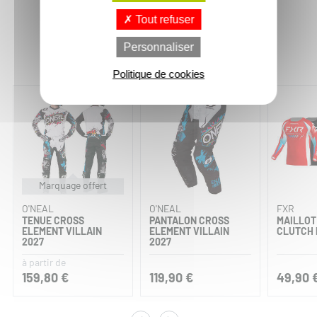
Tout refuser
Vous aimerez aussi :
Personnaliser
Politique de cookies
Marquage offert
O'NEAL
O'NEAL
FXR
TENUE CROSS
PANTALON CROSS
MAILLOT
ELEMENT VILLAIN
ELEMENT VILLAIN
CLUTCH 
2027
2027
à partir de
159,80 €
119,90 €
49,90 