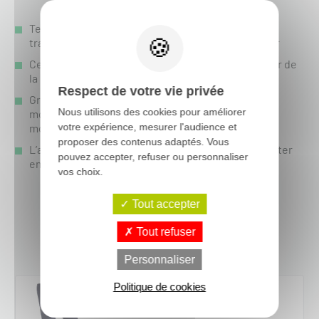
Textile TruDri assurant l'évaporation rapide de la
transpiration ainsi qu'une bonne circulation de l'air
Ce maillot de moto cross est le maillot le plus léger de
la marque Fox
Respect de votre vie privée
Grâce au lycra (4%) le maillot permet de suivre les
Nous utilisons des cookies pour améliorer
mouvements du pilote pour une grande liberté de
votre expérience, mesurer l'audience et
mouvements
proposer des contenus adaptés. Vous
L’arrière du maillot de cross est plus long pour rester
pouvez accepter, refuser ou personnaliser
en place dans le pantalon
vos choix.
Tout accepter
Voir le produit
Tout refuser
Personnaliser
Politique de cookies
PANTALON CROSS FLEXAIR