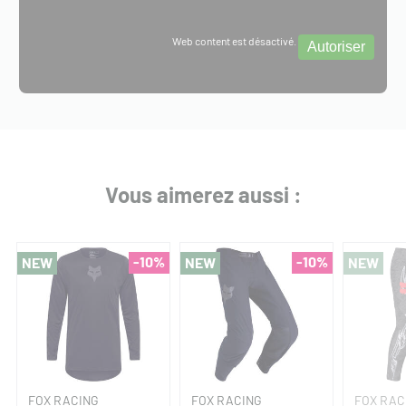
Web content est désactivé.
Autoriser
Vous aimerez aussi :
-10%
-10%
NEW
NEW
NEW
FOX RACING
FOX RACING
FOX RAC