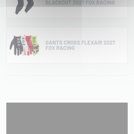
BLACKOUT 2027 FOX RACING
GANTS CROSS FLEXAIR 2027
FOX RACING