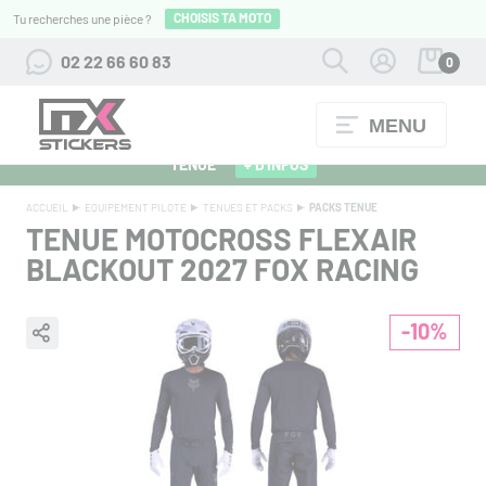
CHOISIS TA MOTO
Tu recherches une pièce ?
02 22 66 60 83
0
MENU
ALPINESTARS 27 : FLOCAGE OFFERT POUR L'ACHAT D'UNE
TENUE
+ D'INFOS
ACCUEIL
EQUIPEMENT PILOTE
TENUES ET PACKS
PACKS TENUE
TENUE MOTOCROSS FLEXAIR
BLACKOUT 2027
FOX RACING
-10%