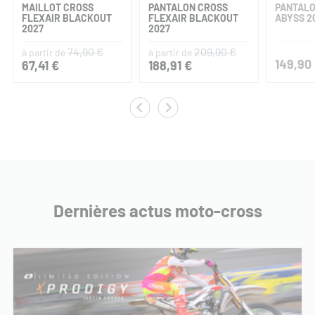
MAILLOT CROSS
PANTALON CROSS
PANTALO
FLEXAIR BLACKOUT
FLEXAIR BLACKOUT
ABYSS 2
2027
2027
74,90 €
209,90 €
à partir de
à partir de
149,90
67,41 €
188,91 €
Dernières actus moto-cross