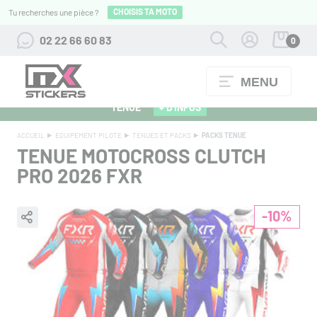
CHOISIS TA MOTO
Tu recherches une pièce ?
02 22 66 60 83
0
MENU
ALPINESTARS 27 : FLOCAGE OFFERT POUR L'ACHAT D'UNE
TENUE
+ D'INFOS
ACCUEIL
EQUIPEMENT PILOTE
TENUES ET PACKS
PACKS TENUE
TENUE MOTOCROSS CLUTCH
PRO 2026
FXR
-10%