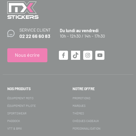
SERVICE CLIENT
Du lundi au vendredi
02 22 66 60 83
10h - 12h30 / 14h - 17h30
Nous écrire
NOS PRODUITS
NOTRE OFFRE
ÉQUIPEMENT MOTO
PROMOTIONS
ÉQUIPEMENT PILOTE
MARQUES
SPORTSWEAR
THÈMES
PADDOCK
CHÈQUES CADEAUX
VTT & BMX
PERSONNALISATION