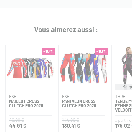
Vous aimerez aussi :
-10%
-10%
Marqu
FXR
FXR
THOR
MAILLOT CROSS
PANTALON CROSS
TENUE 
CLUTCH PRO 2026
CLUTCH PRO 2026
FEMME 
VELOCIT
49,90 €
144,90 €
à partir d
44,91 €
130,41 €
175,02 