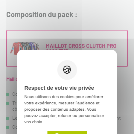
Composition du pack :
MAILLOT CROSS CLUTCH PRO
2026 FXR
Maillot Cross FXR Clutch Pro 2026 :
Respect de votre vie privée
Conçu et développé pour un ajustement optimisé
Nous utilisons des cookies pour améliorer
Tricot de polyester de première qualité à mailles
votre expérience, mesurer l'audience et
côtelées
proposer des contenus adaptés. Vous
pouvez accepter, refuser ou personnaliser
Les fils qui évacuent l'humidité sèchent rapidement
vos choix.
Col façonné à l'avant et poignet effilé