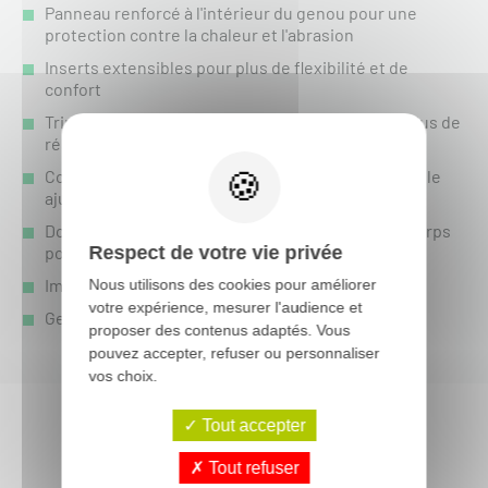
Panneau renforcé à l'intérieur du genou pour une
protection contre la chaleur et l'abrasion
Inserts extensibles pour plus de flexibilité et de
confort
Triple surpiqûres dans les zones critiques pour plus de
résistance et de durabilité
Conception testée et éprouvée du système de taille
ajustable à boucles et crochets
Doublure en maille de polyester pour le haut du corps
pour la respirabilité et le confort
Respect de votre vie privée
Impressions par sublimation sans décoloration
Nous utilisons des cookies pour améliorer
votre expérience, mesurer l'audience et
Genoux pré-courbés
proposer des contenus adaptés. Vous
pouvez accepter, refuser ou personnaliser
vos choix.
Tout accepter
Vous aimerez aussi :
Tout refuser