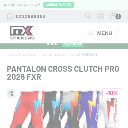
CHOISIS TA MOTO
Tu recherches une pièce ?
02 22 66 60 83
0
MENU
ALPINESTARS 27 : FLOCAGE OFFERT POUR L'ACHAT D'UNE
TENUE
+ D'INFOS
ACCUEIL
EQUIPEMENT PILOTE
TENUES ET PACKS
PANTALONS
PANTALON CROSS CLUTCH PRO
2026 FXR
-10%