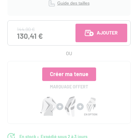
Guide des tailles
144,90 €
AJOUTER AU PANI
130,41 €
OU
Créer ma tenue
MARQUAGE OFFERT
En stock
Expédié sous 2 à 3 jours