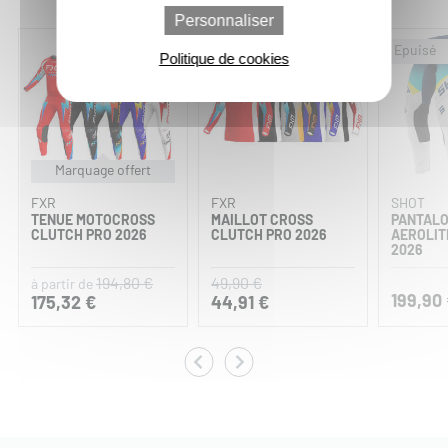
Personnaliser
-10%
-10%
Politique de cookies
Marquage offert
FXR
FXR
SHOT
TENUE MOTOCROSS
MAILLOT CROSS
PANTALO
CLUTCH PRO 2026
CLUTCH PRO 2026
AEROLIT
2026
194,80 €
49,90 €
à partir de
199,90
175,32 €
44,91 €