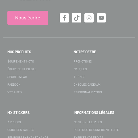
Nous écrire
NOS PRODUITS
NOTRE OFFRE
ÉQUIPEMENT MOTO
PROMOTIONS
ÉQUIPEMENT PILOTE
MARQUES
SPORTSWEAR
THÈMES
PADDOCK
CHÈQUES CADEAUX
VTT & BMX
PERSONNALISATION
MX STICKERS
INFORMATIONS LÉGALES
À PROPOS
MENTIONS LÉGALES
GUIDE DES TAILLES
POLITIQUE DE CONFIDENTIALITÉ
REMBOURSEMENT / ÉCHANGE
EXERCEZ VOS DROITS