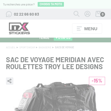
CHOISIS TA MOTO
Tu recherches une pièce ?
02 22 66 60 83
0
MENU
ALPINESTARS 27 : FLOCAGE OFFERT POUR L'ACHAT D'UNE
TENUE
+ D'INFOS
ACCUEIL
SPORTSWEAR
BAGAGERIE
SACS DE VOYAGE
SAC DE VOYAGE MERIDIAN AVEC
ROULETTES TROY LEE DESIGNS
-15%