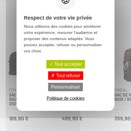
Respect de votre vie privée
Vous aimerez aussi :
Nous utilisons des cookies pour améliorer
votre expérience, mesurer l'audience et
proposer des contenus adaptés. Vous
pouvez accepter, refuser ou personnaliser
vos choix.
Tout accepter
Tout refuser
Personnaliser
FOX RACING
OGIO
O'NEAL
SAC À ROULETTES
SAC DE VOYAGE RIG T-
SAC DE 
Politique de cookies
SHUTTLE 180 CAMO
3
NOIR / 
2026
189,90 €
499,90 €
359,90