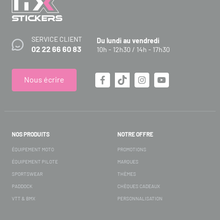
SERVICE CLIENT
Du lundi au vendredi
02 22 66 60 83
10h - 12h30 / 14h - 17h30
Nous écrire
NOS PRODUITS
NOTRE OFFRE
ÉQUIPEMENT MOTO
PROMOTIONS
ÉQUIPEMENT PILOTE
MARQUES
SPORTSWEAR
THÈMES
PADDOCK
CHÈQUES CADEAUX
VTT & BMX
PERSONNALISATION