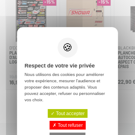
-15%
-15%
D'COR
D'COR
BLACKB
PLANCHE
PACK
PLANCH
D'AUTOCOLLANTS MX
D'AUTOCOLLANTS DE
AUTOCO
LOGOS
SUSPENSIONS SHOWA
ASPECT 
Respect de votre vie privée
ROUGE
ÉPAIS
Nous utilisons des cookies pour améliorer
19,95 €
29,95 €
votre expérience, mesurer l'audience et
22,90 
16,96 €
25,46 €
proposer des contenus adaptés. Vous
pouvez accepter, refuser ou personnaliser
vos choix.
Tout accepter
Tout refuser