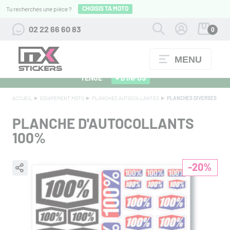
CHOISIS TA MOTO
Tu recherches une pièce ?
02 22 66 60 83
0
MENU
ALPINESTARS 27 : FLOCAGE OFFERT POUR L'ACHAT D'UNE
TENUE
+ D'INFOS
ACCUEIL
EQUIPEMENT MOTO
PLANCHES AUTOCOLLANTES
PLANCHES DIVERSES
PLANCHE D'AUTOCOLLANTS
100%
-20%