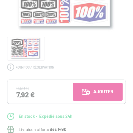
+
D'INFOS / RÉSERVATION
9,90 €
AJOUTER AU PANI
7,92 €
En stock
Expédié sous 24h
Livraison offerte
dès 149€