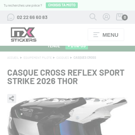
CHOISIS TA MOTO
Tu recherches une pièce ?
02 22 66 60 83
0
MENU
ALPINESTARS 27 : FLOCAGE OFFERT POUR L'ACHAT D'UNE
TENUE
+ D'INFOS
ACCUEIL
EQUIPEMENT PILOTE
CASQUES
CASQUES CROSS
CASQUE CROSS REFLEX SPORT
STRIKE 2026 THOR