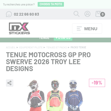
CHOISIS TA MOTO
Tu recherches une pièce ?
02 22 66 60 83
0
MENU
ALPINESTARS 27 : FLOCAGE OFFERT POUR L'ACHAT D'UNE
TENUE
+ D'INFOS
ACCUEIL
EQUIPEMENT PILOTE
TENUES ET PACKS
PACKS TENUE
TENUE MOTOCROSS GP PRO
SWERVE 2026
TROY LEE
DESIGNS
-19%