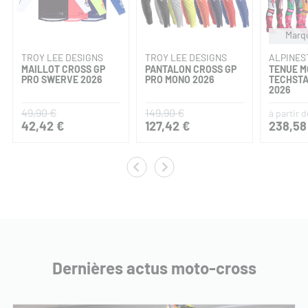
Marqu
TROY LEE DESIGNS
TROY LEE DESIGNS
ALPINES
MAILLOT CROSS GP
PANTALON CROSS GP
TENUE 
PRO SWERVE 2026
PRO MONO 2026
TECHST
2026
49,90 €
149,90 €
à partir d
42,42 €
127,42 €
238,58
Dernières actus moto-cross