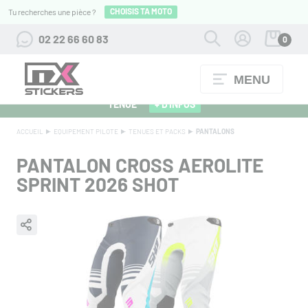
CHOISIS TA MOTO
Tu recherches une pièce ?
02 22 66 60 83
0
MENU
ALPINESTARS 27 : FLOCAGE OFFERT POUR L'ACHAT D'UNE
TENUE
+ D'INFOS
ACCUEIL
EQUIPEMENT PILOTE
TENUES ET PACKS
PANTALONS
PANTALON CROSS AEROLITE
SPRINT 2026 SHOT