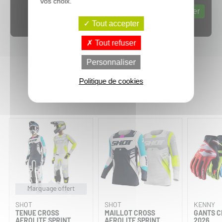
vos choix.
Web content est désactivé.
Autoriser
Tout accepter
Tout refuser
Personnaliser
Politique de cookies
Vous aimerez aussi :
Marquage offert
SHOT
SHOT
KENNY
TENUE CROSS
MAILLOT CROSS
GANTS C
AEROLITE SPRINT
AEROLITE SPRINT
2026