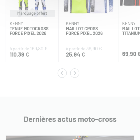
Marquage offert
KENNY
KENNY
KENNY
TENUE MOTOCROSS
MAILLOT CROSS
MAILLOT
FORCE PIXEL 2026
FORCE PIXEL 2026
TITANIU
169,80 €
39,90 €
à partir de
à partir de
69,90 
110,39 €
25,94 €
Dernières actus moto-cross