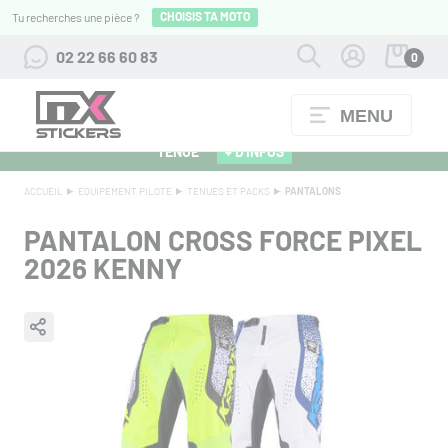
CHOISIS TA MOTO
Tu recherches une pièce ?
02 22 66 60 83
0
MENU
ALPINESTARS 27 : FLOCAGE OFFERT POUR L'ACHAT D'UNE
TENUE
+ D'INFOS
ACCUEIL
EQUIPEMENT PILOTE
TENUES ET PACKS
PANTALONS
PANTALON CROSS FORCE PIXEL
2026 KENNY