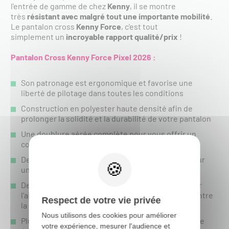
l'entrée de gamme de chez
Kenny
, il se montre
très
résistant avec malgré tout une importante mobilité
.
Le pantalon cross
Kenny Force
, c'est tout
simplement un
incroyable rapport qualité/prix
!
Pantalon Cross Kenny Force Pixel 2026 :
Son patronage est ergonomique et favorise une
liberté de pilotage dans toutes les conditions
Construction en polyester haute densité afin de
prolonger la solidité et la durabilité de votre pantalon
Une doublure aérée complète pour vous offrir un
confort optimum
Des empiècements stretch multidirectionnels pour
une liberté de mouvement totale
Des renforts à l'intérieur des genoux pour prévenir
l'abrasion et renforcer la résistance du pantalon entre
Respect de votre vie privée
la genouillère et les frottements de la moto
Nous utilisons des cookies pour améliorer
Plus robuste aux hautes températures, il vous isole
votre expérience, mesurer l'audience et