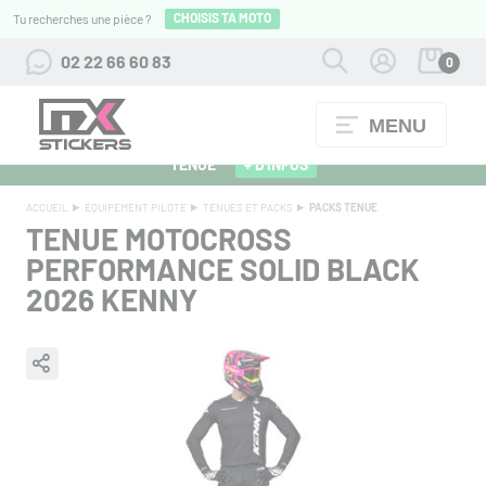
CHOISIS TA MOTO
Tu recherches une pièce ?
02 22 66 60 83
0
MENU
ALPINESTARS 27 : FLOCAGE OFFERT POUR L'ACHAT D'UNE
TENUE
+ D'INFOS
ACCUEIL
EQUIPEMENT PILOTE
TENUES ET PACKS
PACKS TENUE
TENUE MOTOCROSS
PERFORMANCE SOLID BLACK
2026
KENNY