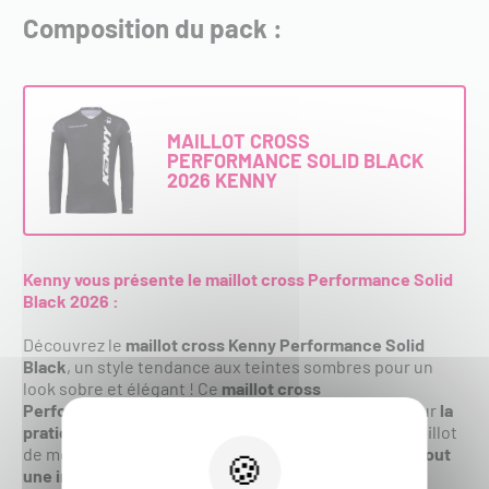
Composition du pack :
MAILLOT CROSS
PERFORMANCE SOLID BLACK
2026 KENNY
Kenny vous présente le maillot cross Performance Solid
Black 2026 :
Découvrez le
maillot cross Kenny Performance Solid
Black
,
un style tendance aux teintes sombres pour un
look sobre et élégant ! Ce
maillot cross
Performance Solid Black
de chez
Kenny
est idéal pour
la
pratique du motocross
,
de l'enduro et du quad
, ce maillot
de motocross se montre très
résistant avec malgré tout
une importante liberté de mouvement
. Les modèles