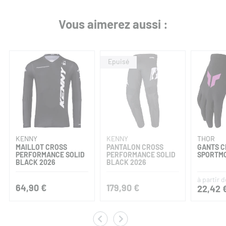
Vous aimerez aussi :
KENNY
KENNY
THOR
MAILLOT CROSS
PANTALON CROSS
GANTS C
PERFORMANCE SOLID
PERFORMANCE SOLID
SPORTMO
BLACK 2026
BLACK 2026
à partir d
64,90 €
179,90 €
22,42 