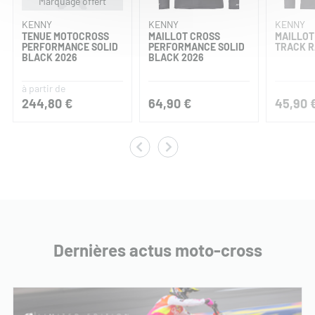
Marquage offert
KENNY
KENNY
KENNY
TENUE MOTOCROSS
MAILLOT CROSS
MAILLOT
PERFORMANCE SOLID
PERFORMANCE SOLID
TRACK R
BLACK 2026
BLACK 2026
à partir de
244,80 €
64,90 €
45,90 
Dernières actus moto-cross