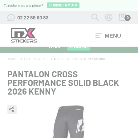
CHOISIS TA MOTO
Tu recherches une pièce ?
02 22 66 60 83
0
MENU
ALPINESTARS 27 : FLOCAGE OFFERT POUR L'ACHAT D'UNE
TENUE
+ D'INFOS
ACCUEIL
EQUIPEMENT PILOTE
TENUES ET PACKS
PANTALONS
PANTALON CROSS
PERFORMANCE SOLID BLACK
2026 KENNY