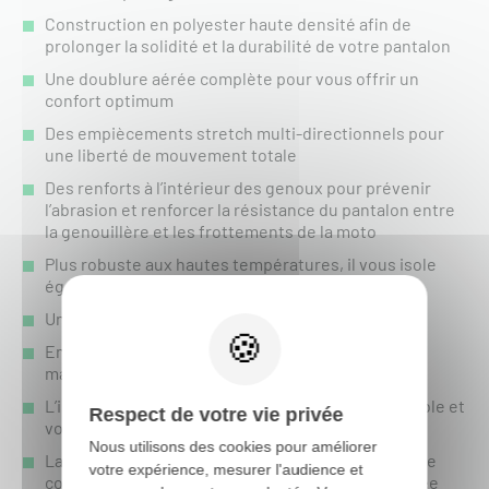
Construction en polyester haute densité afin de
prolonger la solidité et la durabilité de votre pantalon
Une doublure aérée complète pour vous offrir un
confort optimum
Des empiècements stretch multi-directionnels pour
une liberté de mouvement totale
Des renforts à l’intérieur des genoux pour prévenir
l’abrasion et renforcer la résistance du pantalon entre
la genouillère et les frottements de la moto
Plus robuste aux hautes températures, il vous isole
également du moteur
Une belle amplitude de réglage à la ceinture
Empiècement siliconé à la ceinture pour un
maintien du maillot dans le pantalon
L’impression est réalisée par sublimation inaltérable et
Respect de votre vie privée
vous garantie une qualité dans le temps
Nous utilisons des cookies pour améliorer
La qualité du zip et des coutures de haut de gamme
votre expérience, mesurer l'audience et
confère à votre pantalon une résistance peu égalée